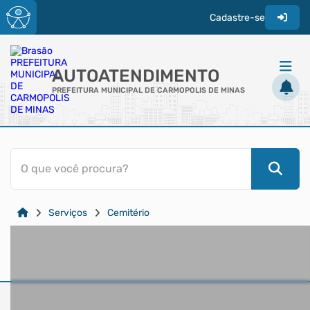
Cadastre-se
AUTOATENDIMENTO
PREFEITURA MUNICIPAL DE CARMOPOLIS DE MINAS
ACESSO RÁPIDO
O que você procura?
Acessibilidade
Cidadão
Serviços
Cemitério
Diário Oficial
Transparência