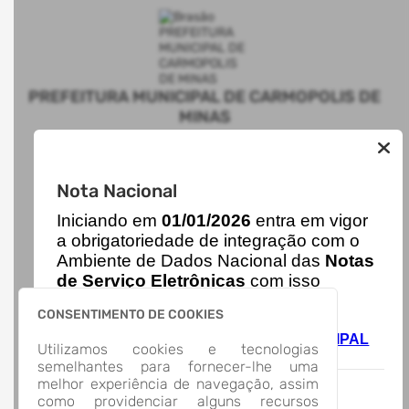
PREFEITURA MUNICIPAL DE CARMOPOLIS DE
MINAS
AUTOATENDIMENTO
Nota Nacional
I
niciando em
01/01/2026
entra em vigor
ACESSO RÁPIDO
a obrigatoriedade de integração com o
Acesso à Informação
Ambiente de Dados Nacional das
Notas
Cidadão
Diário Oficial
de Serviço Eletrônicas
com isso
Transparência
entraram em vigor
novas regras,
LOCALIZAÇÃO
CONSENTIMENTO DE COOKIES
acesse o link abaixo e saiba mais.
RUA CORAÇÃO DE JESUS, Nº 170, CENTRO
Autoatendimento - PREFEITURA MUNICIPAL
Utilizamos cookies e tecnologias
Carmópolis de Minas/
DE CARMOPOLIS DE MINAS
semelhantes para fornecer-lhe uma
CEP: 35.534-000
melhor experiência de navegação, assim
Abrir no Mapa
como providenciar alguns recursos
CONTATOS